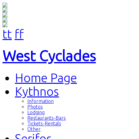
tt
ff
West Cyclades
Home Page
Kythnos
Information
Photos
Lodging
Restaurants-Bars
Tickets-Rentals
Other
Serifos