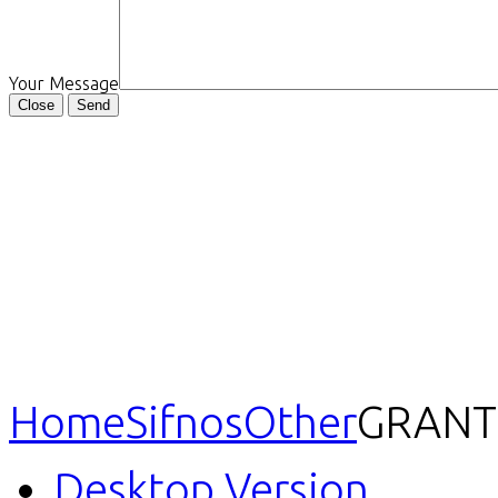
Your Message
Close
Send
Home
Sifnos
Other
GRANT
Desktop Version