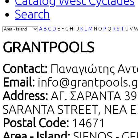
Catalog West Cyclades
Search
A
B
C
D
E
F
G
H
I
J
K
L
M
N
O
P
Q
R
S
T
U
V
GRANTPOOLS
Contact:
Παναγιώτης Αντω
Email:
info@grantpools.g
Address:
ΑΓ. ΣΑΡΑΝΤΑ 39
SARANTA STREET, NEA 
Postal Code:
14671
Area - Island:
SIFNOS - G