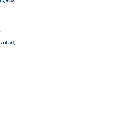
rojects.
n.
 of art,