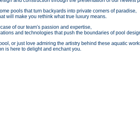
design and construction through the presentation of our newest p
ome pools that turn backyards into private corners of paradise,
at will make you rethink what true luxury means.
wcase of our team's passion and expertise,
vations and technologies that push the boundaries of pool desig
ool, or just love admiring the artistry behind these aquatic works
on is here to delight and enchant you.