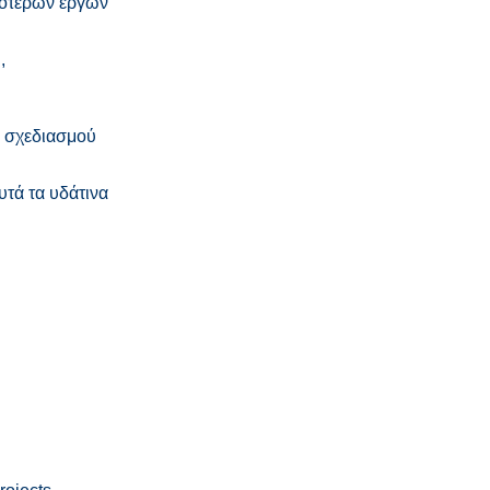
εότερων έργων
,
.
υ σχεδιασμού
υτά τα υδάτινα