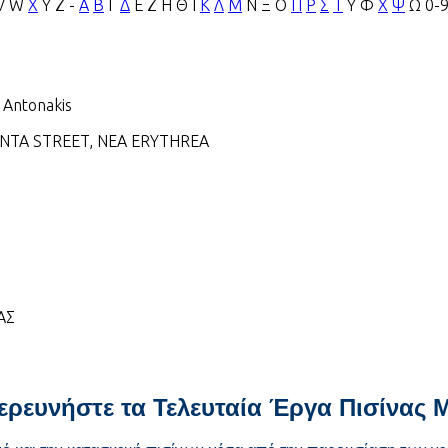
V
W
X
Y
Z
-
Α
Β
Γ
Δ
Ε
Ζ
Η
Θ
Ι
Κ
Λ
Μ
Ν
Ξ
Ο
Π
Ρ
Σ
Τ
Υ
Φ
Χ
Ψ
Ω
0-
 Antonakis
RANTA STREET, NEA ERYTHREA
ΑΣ
ξερευνήστε τα Τελευταία Έργα Πισίνας 