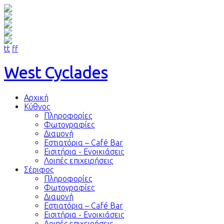
tt
ff
West Cyclades
Αρχική
Kύθνος
Πληροφορίες
Φωτογραφίες
Διαμονή
Εστιατόρια – Café Bar
Εισιτήρια - Ενοικιάσεις
Λοιπές επιχειρήσεις
Σέριφος
Πληροφορίες
Φωτογραφίες
Διαμονή
Εστιατόρια – Café Bar
Εισιτήρια - Ενοικιάσεις
Λοιπές επιχειρήσεις