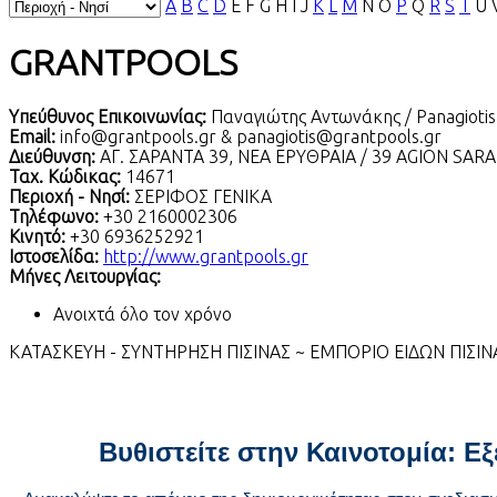
A
B
C
D
E
F
G
H
I
J
K
L
M
N
O
P
Q
R
S
T
U
GRANTPOOLS
Υπεύθυνος Επικοινωνίας:
Παναγιώτης Αντωνάκης / Panagiotis
Email:
info@grantpools.gr & panagiotis@grantpools.gr
Διεύθυνση:
ΑΓ. ΣΑΡΑΝΤΑ 39, ΝΕΑ ΕΡΥΘΡΑΙΑ / 39 AGION SA
Ταχ. Κώδικας:
14671
Περιοχή - Νησί:
ΣΕΡΙΦΟΣ ΓΕΝΙΚΑ
Τηλέφωνο:
+30 2160002306
Κινητό:
+30 6936252921
Ιστοσελίδα:
http://www.grantpools.gr
Μήνες Λειτουργίας:
Ανοιχτά όλο τον χρόνο
ΚΑΤΑΣΚΕΥΗ - ΣΥΝΤΗΡΗΣΗ ΠΙΣΙΝΑΣ ~ ΕΜΠΟΡΙΟ ΕΙΔΩΝ ΠΙΣΙΝ
Βυθιστείτε στην Καινοτομία: Ε