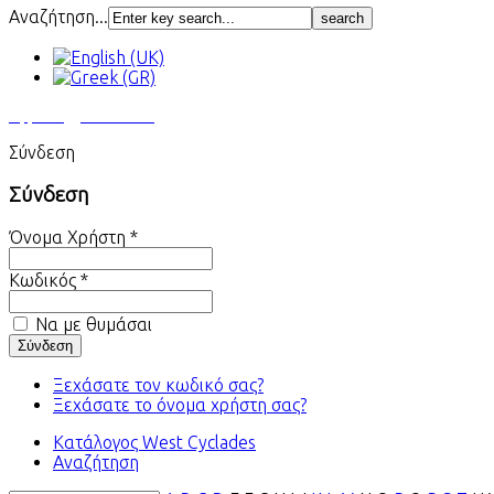
Αναζήτηση...
Αγγελίες
Εκτυπώσεις
Σύνδεση
Σύνδεση
Όνομα Χρήστη *
Κωδικός *
Να με θυμάσαι
Ξεχάσατε τον κωδικό σας?
Ξεχάσατε το όνομα χρήστη σας?
Κατάλογος West Cyclades
Αναζήτηση