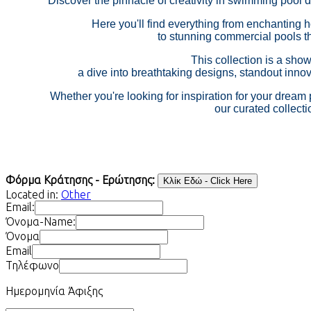
Discover the pinnacle of creativity in swimming pool 
Here you'll find everything from enchanting h
to stunning commercial pools th
This collection is a sho
a dive into breathtaking designs, standout inno
Whether you're looking for inspiration for your dream p
our curated collecti
Φόρμα Κράτησης - Ερώτησης:
Located in:
Other
Email:
Όνομα-Name:
Όνομα
Email
Τηλέφωνο
Ημερομηνία Άφιξης