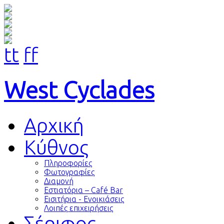
tt
ff
West Cyclades
Αρχική
Kύθνος
Πληροφορίες
Φωτογραφίες
Διαμονή
Εστιατόρια – Café Bar
Εισιτήρια - Ενοικιάσεις
Λοιπές επιχειρήσεις
Σέριφος