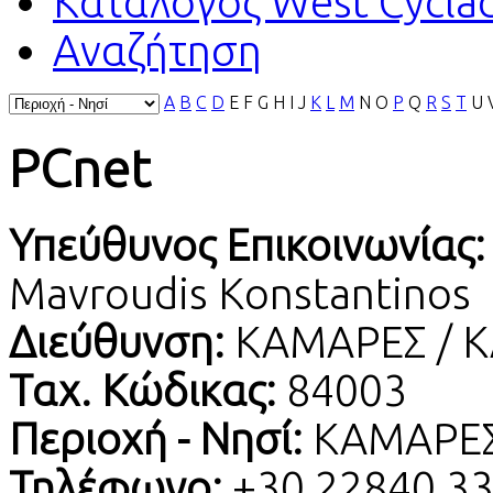
Κατάλογος West Cycla
Αναζήτηση
A
B
C
D
E
F
G
H
I
J
K
L
M
N
O
P
Q
R
S
T
U
PCnet
Υπεύθυνος Επικοινωνίας
Mavroudis Konstantinos
Διεύθυνση:
ΚΑΜΑΡΕΣ / 
Ταχ. Κώδικας:
84003
Περιοχή - Νησί:
ΚΑΜΑΡΕΣ
Τηλέφωνο:
+30 22840 3