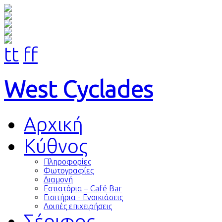
tt
ff
West Cyclades
Αρχική
Kύθνος
Πληροφορίες
Φωτογραφίες
Διαμονή
Εστιατόρια – Café Bar
Εισιτήρια - Ενοικιάσεις
Λοιπές επιχειρήσεις
Σέριφος