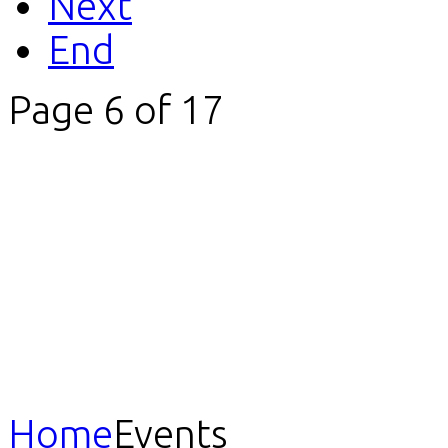
Next
End
Page 6 of 17
Home
Events