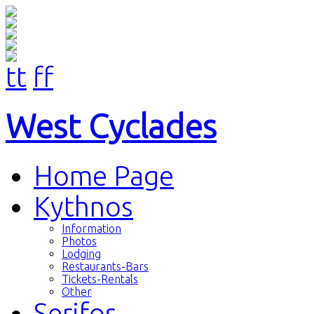
tt
ff
West Cyclades
Home Page
Kythnos
Information
Photos
Lodging
Restaurants-Bars
Tickets-Rentals
Other
Serifos